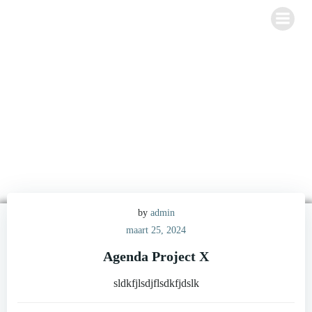
Ga
naar
de
inhoud
Posts in Agenda
by
admin
maart 25, 2024
Agenda Project X
sldkfjlsdjflsdkfjdslk